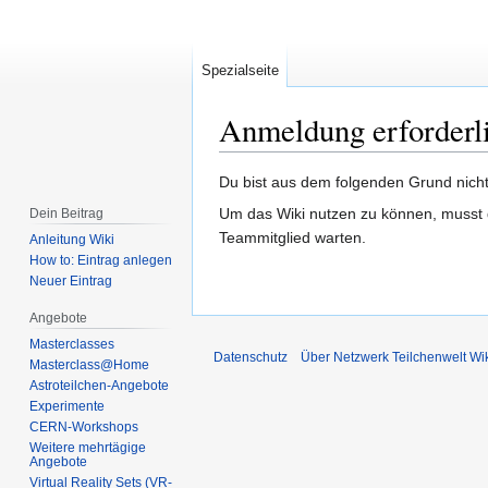
Spezialseite
Anmeldung erforderl
Zur
Zur
Du bist aus dem folgenden Grund nicht 
Navigation
Suche
Um das Wiki nutzen zu können, musst d
Dein Beitrag
springen
springen
Teammitglied warten.
Anleitung Wiki
How to: Eintrag anlegen
Neuer Eintrag
Angebote
Masterclasses
Datenschutz
Über Netzwerk Teilchenwelt Wi
Masterclass@Home
Astroteilchen-Angebote
Experimente
CERN-Workshops
Weitere mehrtägige
Angebote
Virtual Reality Sets (VR-