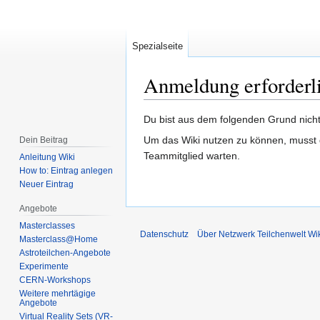
Spezialseite
Anmeldung erforderl
Zur
Zur
Du bist aus dem folgenden Grund nicht 
Navigation
Suche
Um das Wiki nutzen zu können, musst d
Dein Beitrag
springen
springen
Teammitglied warten.
Anleitung Wiki
How to: Eintrag anlegen
Neuer Eintrag
Angebote
Masterclasses
Datenschutz
Über Netzwerk Teilchenwelt Wi
Masterclass@Home
Astroteilchen-Angebote
Experimente
CERN-Workshops
Weitere mehrtägige
Angebote
Virtual Reality Sets (VR-