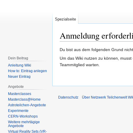
Spezialseite
Anmeldung erforderl
Zur
Zur
Du bist aus dem folgenden Grund nicht 
Navigation
Suche
Um das Wiki nutzen zu können, musst d
Dein Beitrag
springen
springen
Teammitglied warten.
Anleitung Wiki
How to: Eintrag anlegen
Neuer Eintrag
Angebote
Masterclasses
Datenschutz
Über Netzwerk Teilchenwelt Wi
Masterclass@Home
Astroteilchen-Angebote
Experimente
CERN-Workshops
Weitere mehrtägige
Angebote
Virtual Reality Sets (VR-