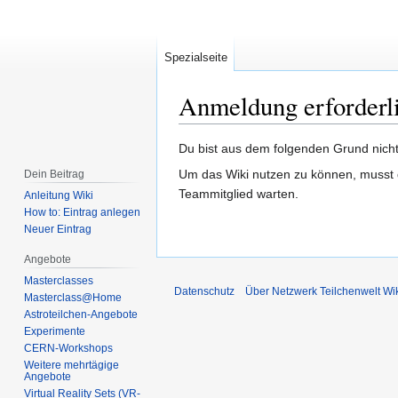
Spezialseite
Anmeldung erforderl
Zur
Zur
Du bist aus dem folgenden Grund nicht 
Navigation
Suche
Um das Wiki nutzen zu können, musst d
Dein Beitrag
springen
springen
Teammitglied warten.
Anleitung Wiki
How to: Eintrag anlegen
Neuer Eintrag
Angebote
Masterclasses
Datenschutz
Über Netzwerk Teilchenwelt Wi
Masterclass@Home
Astroteilchen-Angebote
Experimente
CERN-Workshops
Weitere mehrtägige
Angebote
Virtual Reality Sets (VR-