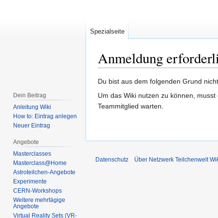
Spezialseite
Anmeldung erforderl
Zur
Zur
Du bist aus dem folgenden Grund nicht 
Navigation
Suche
Um das Wiki nutzen zu können, musst d
Dein Beitrag
springen
springen
Teammitglied warten.
Anleitung Wiki
How to: Eintrag anlegen
Neuer Eintrag
Angebote
Masterclasses
Datenschutz
Über Netzwerk Teilchenwelt Wi
Masterclass@Home
Astroteilchen-Angebote
Experimente
CERN-Workshops
Weitere mehrtägige
Angebote
Virtual Reality Sets (VR-