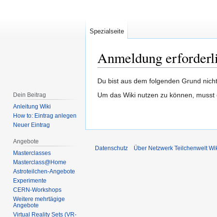
Spezialseite
Anmeldung erforderl
Zur
Zur
Du bist aus dem folgenden Grund nicht 
Navigation
Suche
Um das Wiki nutzen zu können, musst d
Dein Beitrag
springen
springen
Anleitung Wiki
How to: Eintrag anlegen
Neuer Eintrag
Angebote
Datenschutz
Über Netzwerk Teilchenwelt Wi
Masterclasses
Masterclass@Home
Astroteilchen-Angebote
Experimente
CERN-Workshops
Weitere mehrtägige
Angebote
Virtual Reality Sets (VR-