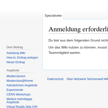
Spezialseite
Anmeldung erforderl
Zur
Zur
Du bist aus dem folgenden Grund nicht 
Navigation
Suche
Um das Wiki nutzen zu können, musst d
Dein Beitrag
springen
springen
Teammitglied warten.
Anleitung Wiki
How to: Eintrag anlegen
Neuer Eintrag
Angebote
Masterclasses
Datenschutz
Über Netzwerk Teilchenwelt Wi
Masterclass@Home
Astroteilchen-Angebote
Experimente
CERN-Workshops
Weitere mehrtägige
Angebote
Virtual Reality Sets (VR-